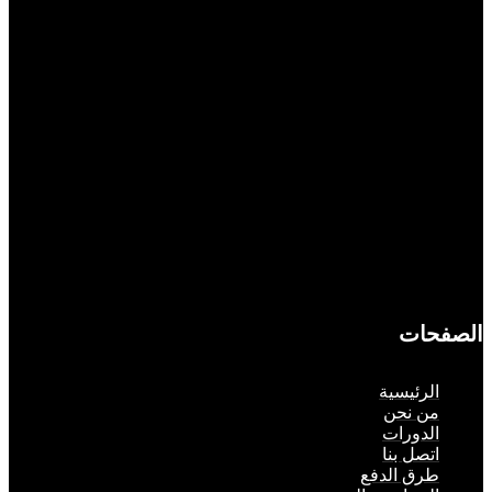
حات
لرئيسية
ن نحن
لدورات
تصل بنا
رق الدفع