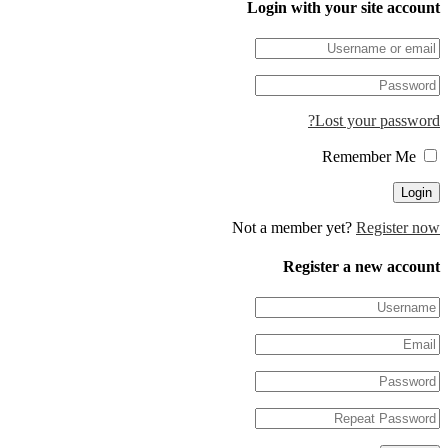
Login with your site 
Lost your pa
Not a member yet?
Regis
Register a new 