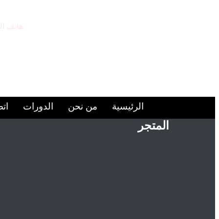
هاتف ال
9224446+
الرئيسية
من نحن
الدورات
اتص
المتجر