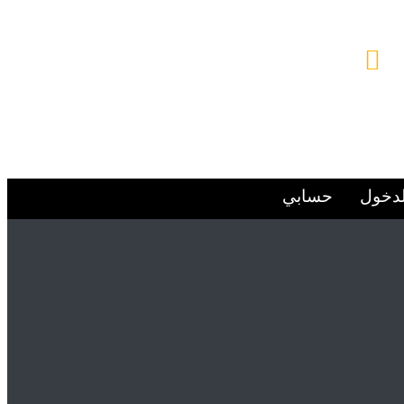
البريد الإلكتروني
Alsafwa060@gmail.com
لدخول
حسابي