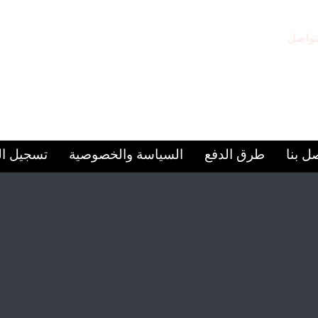
تواصل
مقر المركز
97156
الشارقة – المجاز 2
ل بنا
طرق الدفع
السياسة والخصوصية
تسجيل ا