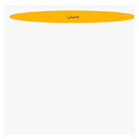
تخفيض!