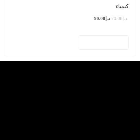
كبمياء
د.إ
70.00
د.إ
50.00
إضافة إلى السلة